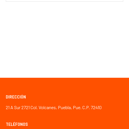
DIRECCIÓN
21 A Sur 2721 Col. Volcanes, Puebla, Pue. C.P. 72410
TELÉFONOS