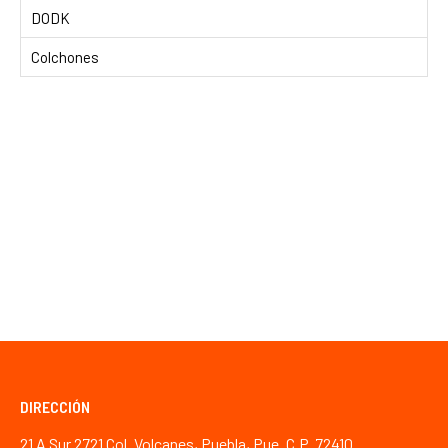
DODK
Colchones
DIRECCIÓN
21 A Sur 2721 Col. Volcanes, Puebla, Pue. C.P. 72410