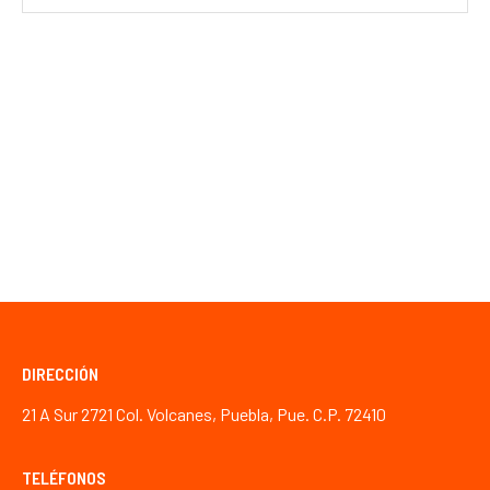
DIRECCIÓN
21 A Sur 2721 Col. Volcanes, Puebla, Pue. C.P. 72410
TELÉFONOS